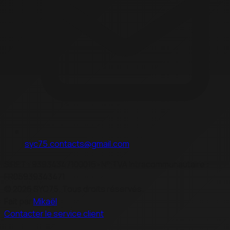
syc75.contacts@gmail.com
SIRET : 93934347100016
•
N° TVA Intracommunautaire :
FR05939343471
©
2026
SYC75. Tous droits réservés.
Fait par
Mikaël
Contacter le service client