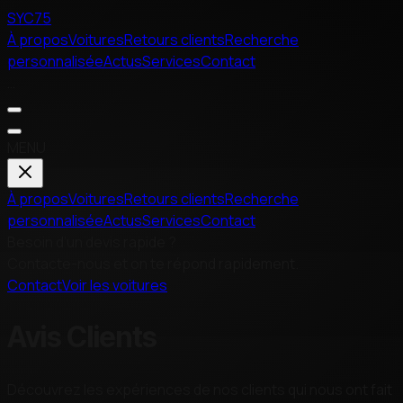
SYC75
À propos
Voitures
Retours clients
Recherche
personnalisée
Actus
Services
Contact
…
MENU
À propos
Voitures
Retours clients
Recherche
personnalisée
Actus
Services
Contact
Besoin d’un devis rapide ?
Contacte-nous et on te répond rapidement.
Contact
Voir les voitures
Avis Clients
Découvrez les expériences de nos clients qui nous ont fait